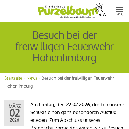
Die
KI
MENÜ
Kinderta
PU
in Hohe
Besuch bei der
E.V
freiwilligen Feuerwehr
Hohenlimburg
Startseite
»
News
»
Besuch bei der freiwilligen Feuerwehr
Hohenlimburg
Am Freitag, den
27.02.2026
, durften unsere
MÄRZ
02
Schukis einen ganz besonderen Ausflug
erleben: Zum Abschluss unseres
2026
Brandschutzprojektes waren wir zu Besuch