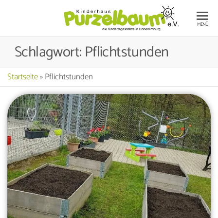
Die
KI
MENÜ
Kinderta
PU
in Hohe
Schlagwort:
Pflichtstunden
E.V
Startseite
»
Pflichtstunden