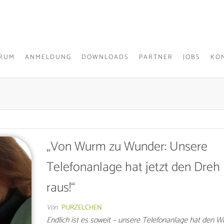
Die
KINDERHAUS
Kindertagesstätte
PURZELBAUM
in Hohenlimburg
E.V.
TRUM
ANMELDUNG
DOWNLOADS
PARTNER
JOBS
KO
„Von Wurm zu Wunder: Unsere
Telefonanlage hat jetzt den Dreh
raus!“
Von
PURZELCHEN
Endlich ist es soweit – unsere Telefonanlage hat den 