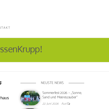
NTAKT
ssenKrupp!
g
:
NEUSTE NEWS
Sommerfest 2026 – „Sonne,
Sand und Meereszauber“
rhaus
22. Juni 2026
Aus