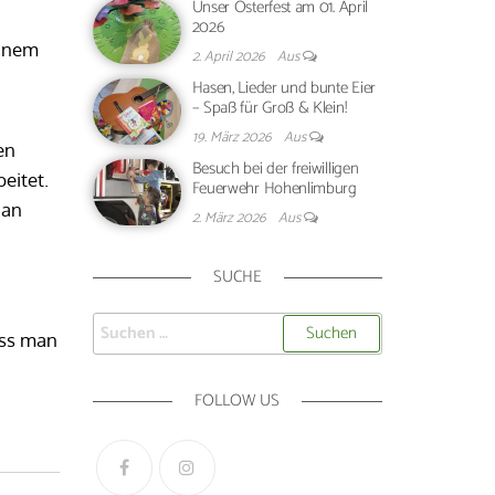
Unser Osterfest am 01. April
2026
einem
2. April 2026
Aus
Hasen, Lieder und bunte Eier
– Spaß für Groß & Klein!
19. März 2026
Aus
en
Besuch bei der freiwilligen
eitet.
Feuerwehr Hohenlimburg
an
2. März 2026
Aus
SUCHE
ass man
FOLLOW US