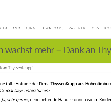
Die
KINDERHAUS
Kindertagesstätte
PURZELBAUM
in Hohenlimburg
E.V.
TRUM
ANMELDUNG
DOWNLOADS
PARTNER
JOBS
KO
 wächst mehr – Dank an Thy
k an ThyssenKrupp!
ne tolle Anfrage der Firma
ThyssenKrupp aus Hohenlimbur
 Social Days unterstützen?
–
Ja, sehr gerne!
, denn helfende Hände können wir im Kinde