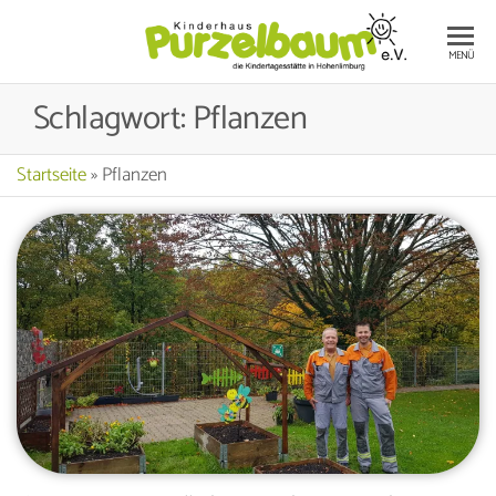
Die
KI
MENÜ
Kinderta
PU
in Hohe
Schlagwort:
Pflanzen
E.V
Startseite
»
Pflanzen