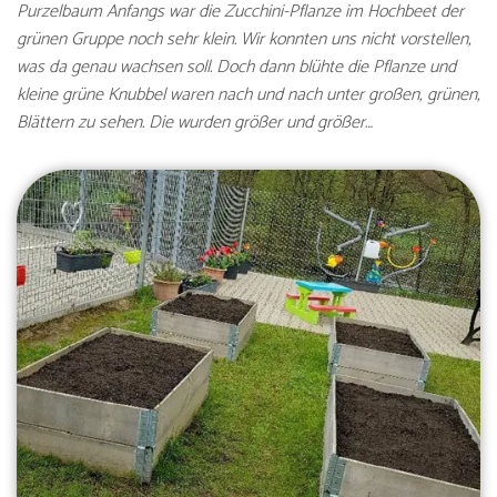
Purzelbaum Anfangs war die Zucchini-Pflanze im Hochbeet der
grünen Gruppe noch sehr klein. Wir konnten uns nicht vorstellen,
was da genau wachsen soll. Doch dann blühte die Pflanze und
kleine grüne Knubbel waren nach und nach unter großen, grünen,
Blättern zu sehen. Die wurden größer und größer…