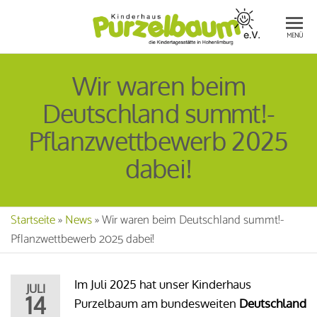
Die
KI
MENÜ
Kinderta
PU
in Hohe
Wir waren beim
E.V
Deutschland summt!-
Pflanzwettbewerb 2025
dabei!
Startseite
»
News
»
Wir waren beim Deutschland summt!-
Pflanzwettbewerb 2025 dabei!
Im Juli 2025 hat unser Kinderhaus
JULI
14
Purzelbaum am bundesweiten
Deutschland